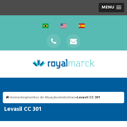
MENU
Home
»
Segmentos de Atuação
»
Indústrias
»
Levasil CC 301
Levasil CC 301