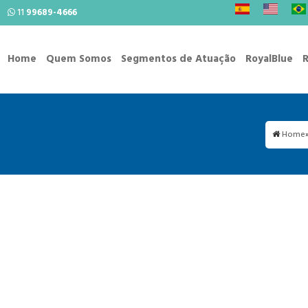
11
99689-4666
Home
Quem Somos
Segmentos de Atuação
RoyalBlue
R
Home