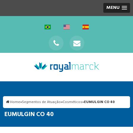
MENU
Home
»
Segmentos de Atuação
»
Cosméticos
»
EUMULGIN CO 40
EUMULGIN CO 40