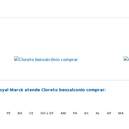
 Royal Marck atende Cloreto benzalconio comprar:
PE
BA
CE
GO e DF
AM
PA
AC
AL
AP
MA