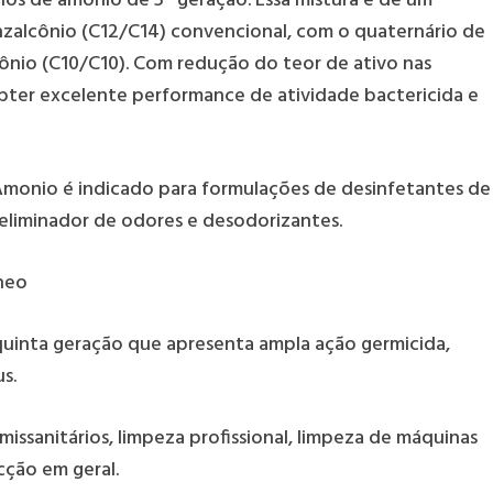
rios de amônio de 5ª geração. Essa mistura é de um
nzalcônio (C12/C14) convencional, com o quaternário de
mônio (C10/C10). Com redução do teor de ativo nas
bter excelente performance de atividade bactericida e
 Amonio é indicado para formulações de desinfetantes de
, eliminador de odores e desodorizantes.
oneo
uinta geração que apresenta ampla ação germicida,
s.
ssanitários, limpeza profissional, limpeza de máquinas
cção em geral.