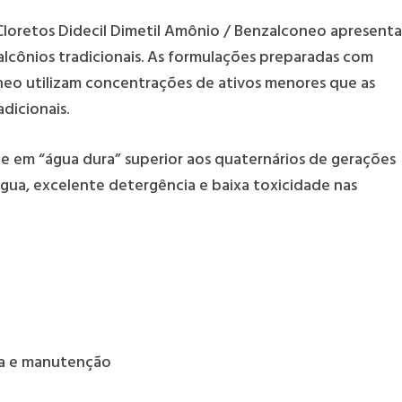
Cloretos Didecil Dimetil Amônio / Benzalconeo apresenta
lcônios tradicionais. As formulações preparadas com
neo utilizam concentrações de ativos menores que as
dicionais.
de em “água dura” superior aos quaternários de gerações
água, excelente detergência e baixa toxicidade nas
za e manutenção