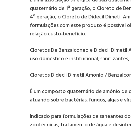
É uma associação sinérgica de sais quaterná
quaternário de 1ª geração, o Cloreto de Be
4ª geração, o Cloreto de Didecil Dimetil A
formulações com este produto é possível o
relação custo-benefício.
Cloretos De Benzalconeo e Didecil Dimetil
uso doméstico e institucional, sanitizantes
Cloretos Didecil Dimetil Amonio / Benzalc
É um composto quaternário de amônio de q
atuando sobre bactérias, fungos, algas e víru
Indicado para formulações de saneantes domi
zootécnicas, tratamento de água e desinfe