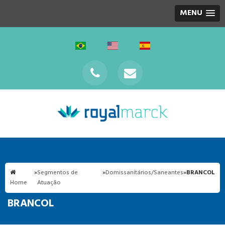
MENU
»
Segmentos de
»
Domissanitários/Saneantes
»
BRANCOL
Home
Atuação
BRANCOL