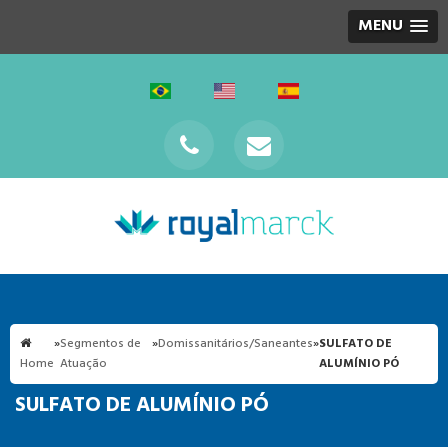
MENU
»
Segmentos de
»
Domissanitários/Saneantes
»
SULFATO DE
Home
Atuação
ALUMÍNIO PÓ
SULFATO DE ALUMÍNIO PÓ