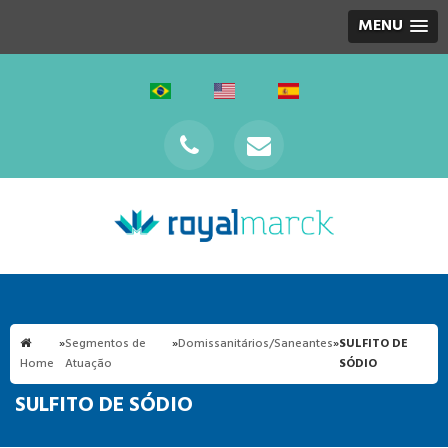
MENU
»
Segmentos de
»
Domissanitários/Saneantes
»
SULFITO DE
Home
Atuação
SÓDIO
SULFITO DE SÓDIO