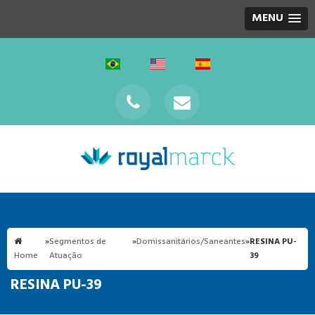
MENU
»
Segmentos de
»
Domissanitários/Saneantes
»
RESINA PU-
Home
Atuação
39
RESINA PU-39