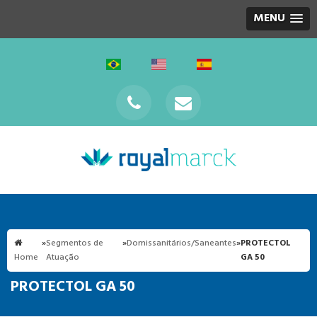
MENU
»
Segmentos de
»
Domissanitários/Saneantes
»
PROTECTOL
Home
Atuação
GA 50
PROTECTOL GA 50