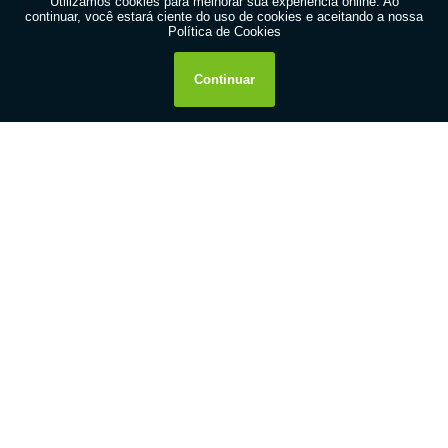
Royallab
Clientes
Informações
Contato
Política de Privacidade
Mapa do site
+55 11 2413-1122